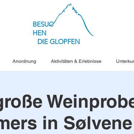
BESUC
HEN
DIE GLOPFEN
Anordnung
Aktivitäten & Erlebnisse
Unterkun
große Weinprob
ers in Sølvene