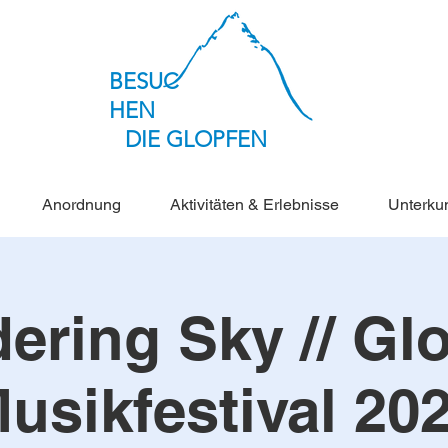
BESUC
HEN
DIE GLOPFEN
Anordnung
Aktivitäten & Erlebnisse
Unterkun
ering Sky // Gl
usikfestival 20