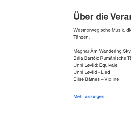
Über die Vera
Westnorwegische Musik, die 
Tänzen.
Magnar Åm: Wandering Sky
Béla Bartók: Rumänische T
Unni Løvlid: Equivaje
Unni Løvlid - Lied
Elise Båtnes – Violine
Mehr anzeigen