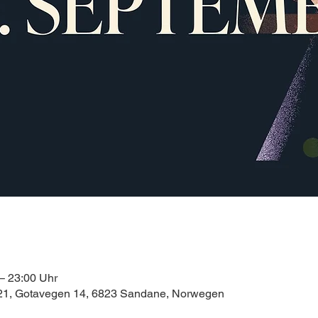
– 23:00 Uhr
 21, Gotavegen 14, 6823 Sandane, Norwegen