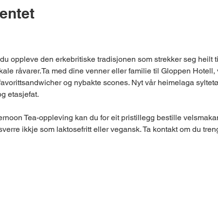
entet
 du oppleve den erkebritiske tradisjonen som strekker seg heilt ti
ale råvarer.Ta med dine venner eller familie til Gloppen Hotell, 
 favorittsandwicher og nybakte scones. Nyt vår heimelaga syltet
og etasjefat.
ternoon Tea-oppleving kan du for eit pristillegg bestille velsmak
verre ikkje som laktosefritt eller vegansk. Ta kontakt om du treng