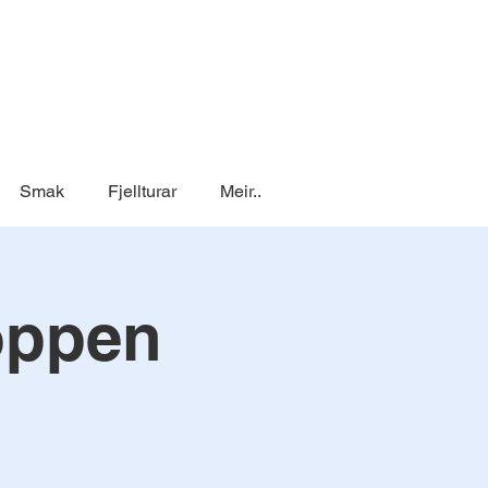
Smak
Fjellturar
Meir..
oppen