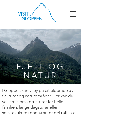
VISIT
GLOPPEN
FJELL OG
NATUR
I Gloppen kan vi by på eit eldorado av
fjellturar
og naturområder.
Her kan du
velje mellom korte turar for heile
familien, lange
dagsturar eller
spektakulære toppturar for dei tøffaste.