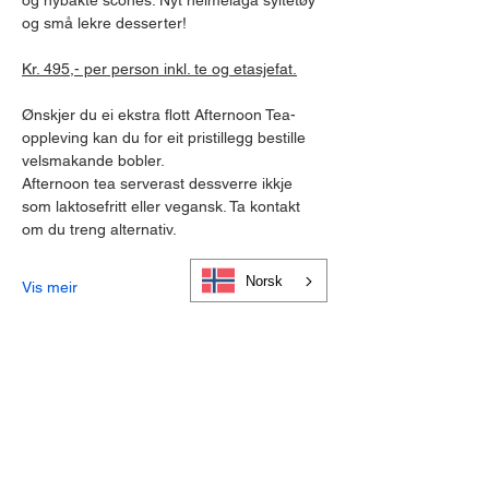
og nybakte scones. Nyt heimelaga syltetøy 
og små lekre desserter!
Kr. 495,- per person inkl. te og etasjefat.
Ønskjer du ei ekstra flott Afternoon Tea-
oppleving kan du for eit pristillegg bestille 
velsmakande bobler.
Afternoon tea serverast dessverre ikkje 
som laktosefritt eller vegansk. Ta kontakt 
om du treng alternativ.
Norsk
Vis meir