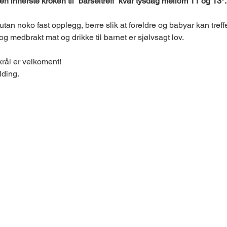
en innerste kroken til “barseltreff” kvar tysdag mellom 11 og 13*.
d utan noko fast opplegg, berre slik at foreldre og babyar kan tref
og medbrakt mat og drikke til barnet er sjølvsagt lov.
krål er velkoment!
lding.