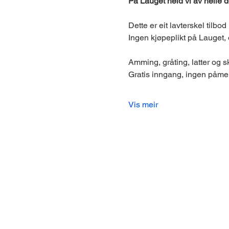
På Lauget held vi av heile d
Dette er eit lavterskel tilbo
Ingen kjøpeplikt på Lauget, 
Amming, gråting, latter og s
Gratis inngang, ingen påme
Vis meir