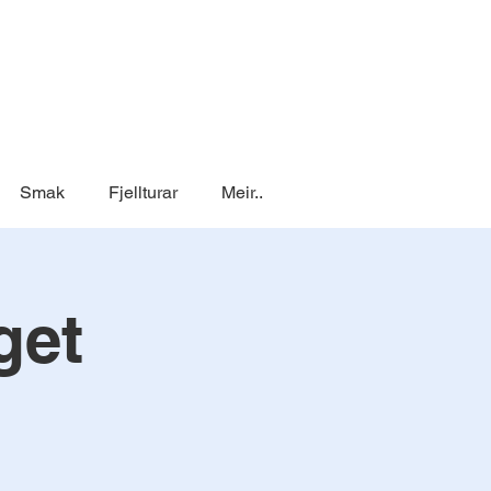
Smak
Fjellturar
Meir..
get