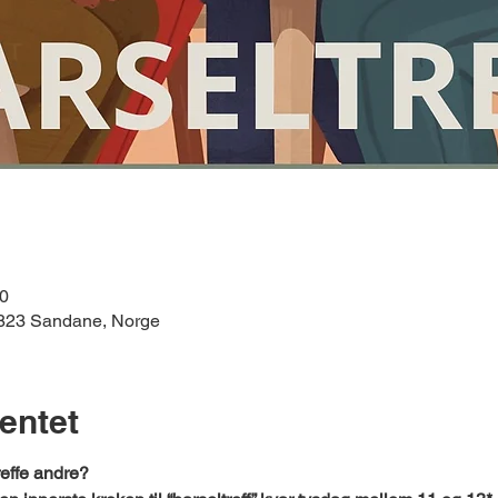
00
6823 Sandane, Norge
entet
effe andre?