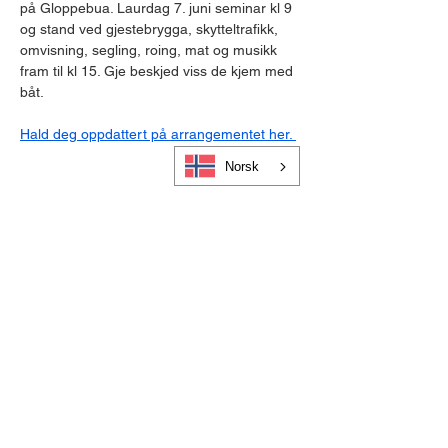
på Gloppebua. Laurdag 7. juni seminar kl 9 
og stand ved gjestebrygga, skytteltrafikk, 
omvisning, segling, roing, mat og musikk 
fram til kl 15. Gje beskjed viss de kjem med 
båt.
Hald deg oppdattert på arrangementet her. 
Norsk
Cookies og personvern
Bli medlem i Visit Gloppen