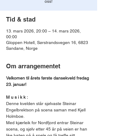
oss!
Tid & stad
13. mars 2026, 20:00 – 14. mars 2026,
00:00
Gloppen Hotell, Sørstrandsvegen 16, 6823
Sandane, Norge
Om arrangementet
Velkomen til årets første dansekveld fredag 
23. januar!
M u s i k k :
Denne kvelden står sjølvaste Steinar 
Engelbrektson på scena saman med Kjell 
Holmboe.
Med kjærleik for Nordfjord entrar Steinar 
scena, og sjølv etter 45 år på veien er han 
like lysten på å spele og få treffe sitt 