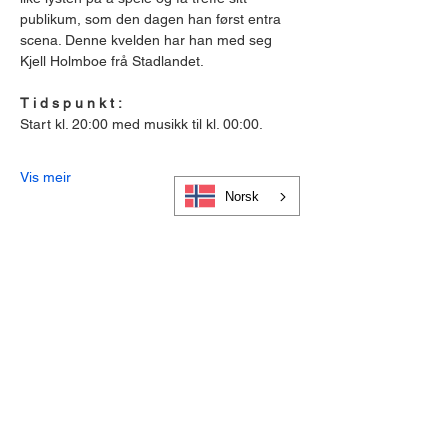
publikum, som den dagen han først entra 
scena. Denne kvelden har han med seg 
Kjell Holmboe frå Stadlandet.
T i d s p u n k t :
Start kl. 20:00 med musikk til kl. 00:00.
Vis meir
Norsk
Cookies og personvern