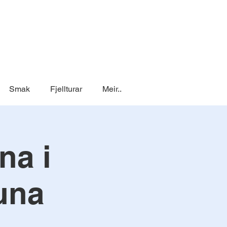
Smak
Fjellturar
Meir..
na i
una