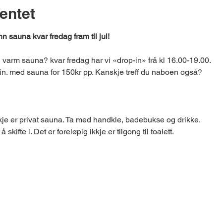
entet
nn sauna kvar fredag fram til jul!
 varm sauna? kvar fredag har vi «drop-in» frå kl 16.00-19.00.
n. med sauna for 150kr pp. Kanskje treff du naboen også?
je er privat sauna. Ta med handkle, badebukse og drikke.
 skifte i. Det er foreløpig ikkje er tilgong til toalett.