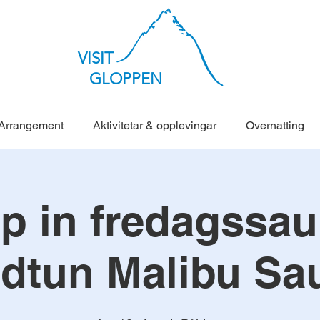
VISIT
GLOPPEN
Arrangement
Aktivitetar & opplevingar
Overnatting
p in fredagssau
ldtun Malibu Sa