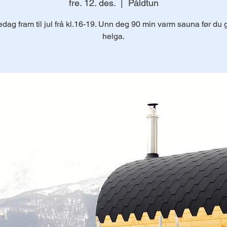
fre. 12. des.
  |  
Påldtun
edag fram til jul frå kl.16-19. Unn deg 90 min varm sauna før du g
helga.