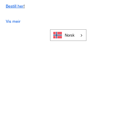
Bestill her
!
Vis meir
Norsk
Cookies og personvern
Bli medlem i Visit Gloppen