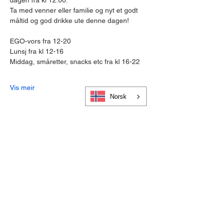
dagen fra kl 12.00.
Ta med venner eller familie og nyt et godt 
måltid og god drikke ute denne dagen!
EGO-vors fra 12-20
Lunsj fra kl 12-16
Middag, småretter, snacks etc fra kl 16-22
Vis meir
Norsk
Cookies og personvern