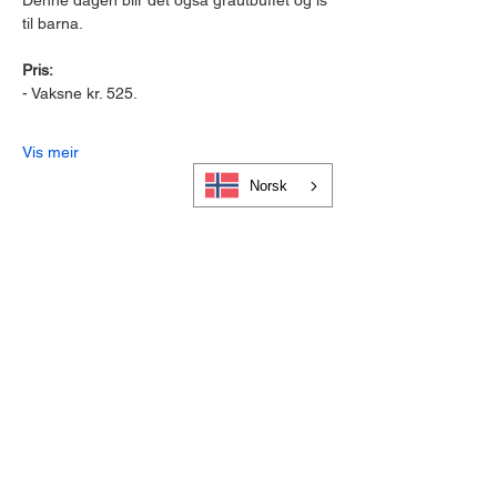
Denne dagen blir det også grautbuffet og is 
til barna.
Pris:
- Vaksne kr. 525.
Vis meir
Norsk
Cookies og personvern
Bli medlem i Visit Gloppen