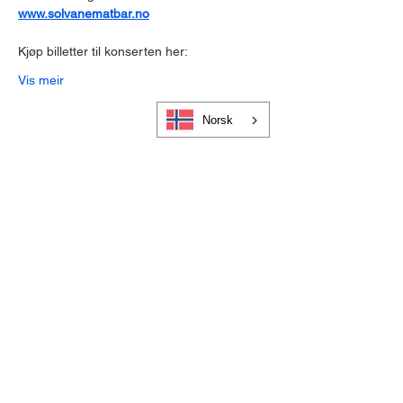
www.solvanematbar.no
Kjøp billetter til konserten her:
Vis meir
Norsk
Cookies og personvern
Bli medlem i Visit Gloppen