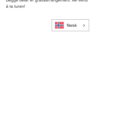
Begge delar er gratisarrangement. Vel verdt 
å ta turen!
Norsk
Cookies og personvern
Bli medlem i Visit Gloppen