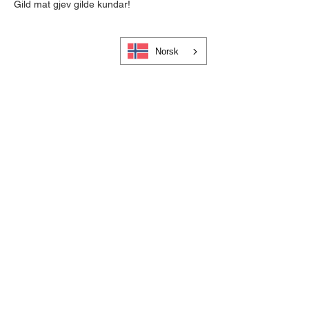
Gild mat gjev gilde kundar!
Norsk
Cookies og personvern
Bli medlem i Visit Gloppen