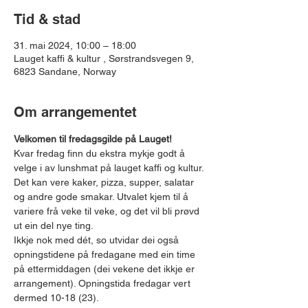
Tid & stad
31. mai 2024, 10:00 – 18:00
Lauget kaffi & kultur , Sørstrandsvegen 9,
6823 Sandane, Norway
Om arrangementet
Velkomen til fredagsgilde på Lauget!
Kvar fredag finn du ekstra mykje godt å 
velge i av lunshmat på lauget kaffi og kultur. 
Det kan vere kaker, pizza, supper, salatar 
og andre gode smakar. Utvalet kjem til å 
variere frå veke til veke, og det vil bli prøvd 
ut ein del nye ting.
Ikkje nok med dét, so utvidar dei også 
opningstidene på fredagane med ein time 
på ettermiddagen (dei vekene det ikkje er 
arrangement). Opningstida fredagar vert 
dermed 10-18 (23).