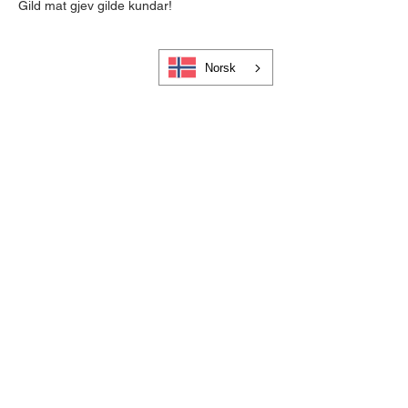
Gild mat gjev gilde kundar!
Norsk
Cookies og personvern
Bli medlem i Visit Gloppen