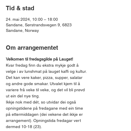
Tid & stad
24. mai 2024, 10:00 – 18:00
Sandane, Sørstrandsvegen 9, 6823
Sandane, Norway
Om arrangementet
Velkomen til fredagsgilde på Lauget!
Kvar fredag finn du ekstra mykje godt å 
velge i av lunshmat på lauget kaffi og kultur. 
Det kan vere kaker, pizza, supper, salatar 
og andre gode smakar. Utvalet kjem til å 
variere frå veke til veke, og det vil bli prøvd 
ut ein del nye ting.
Ikkje nok med dét, so utvidar dei også 
opningstidene på fredagane med ein time 
på ettermiddagen (dei vekene det ikkje er 
arrangement). Opningstida fredagar vert 
dermed 10-18 (23).