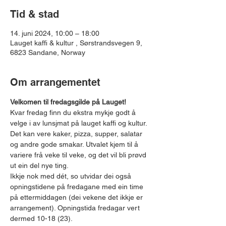
Tid & stad
14. juni 2024, 10:00 – 18:00
Lauget kaffi & kultur , Sørstrandsvegen 9,
6823 Sandane, Norway
Om arrangementet
Velkomen til fredagsgilde på Lauget!
Kvar fredag finn du ekstra mykje godt å 
velge i av lunsjmat på lauget kaffi og kultur. 
Det kan vere kaker, pizza, supper, salatar 
og andre gode smakar. Utvalet kjem til å 
variere frå veke til veke, og det vil bli prøvd 
ut ein del nye ting.
Ikkje nok med dét, so utvidar dei også 
opningstidene på fredagane med ein time 
på ettermiddagen (dei vekene det ikkje er 
arrangement). Opningstida fredagar vert 
dermed 10-18 (23).