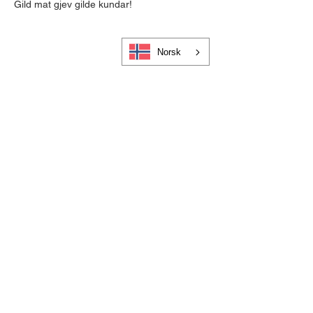
Gild mat gjev gilde kundar!
Norsk
Cookies og personvern
Bli medlem i Visit Gloppen