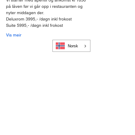
Vi starter med aperitif og ankomst kl 1830 
på låven før vi går opp i restauranten og 
nyter middagen der.
Deluxrom 3995,- /døgn inkl frokost

Suite 5995,- /døgn inkl frokost
Vis meir
Norsk
Cookies og personvern
Bli medlem i Visit Gloppen