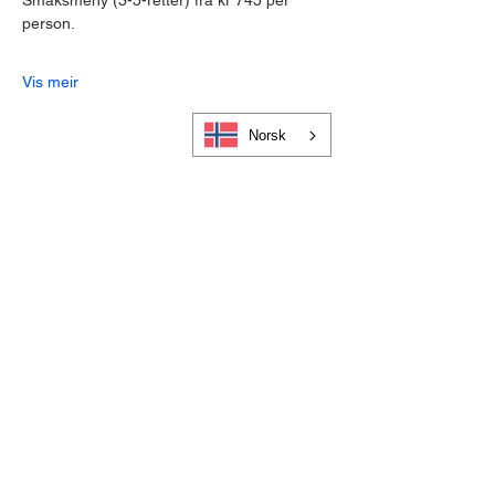
Smaksmeny (3-5-retter) frå kr 745 per 
person.
Vis meir
Norsk
Cookies og personvern
Bli medlem i Visit Gloppen