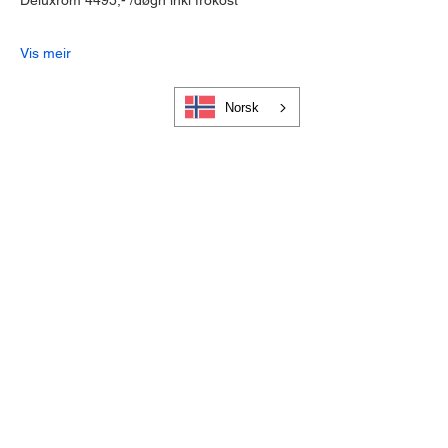
Deluxrom 4495,- /døgn inkl frokost
Vis meir
Norsk
Cookies og personvern
Bli medlem i Visit Gloppen