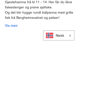
Gjestehamna frå kl 11 - 14. Her får du låne 
fiskestenger og prøve sjøfiske. 
Og det blir hygge rundt bålpanna med grilla 
fisk frå Bergheimsvatnet og pølser!
Vis meir
Norsk
Cookies og personvern
Bli medlem i Visit Gloppen