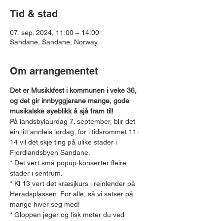
Tid & stad
07. sep. 2024, 11:00 – 14:00
Sandane, Sandane, Norway
Om arrangementet
Det er Musikkfest i kommunen i veke 36, 
og det gir innbyggjarane mange, gode 
musikalske øyeblikk å sjå fram til!
På landsbylaurdag 7. september, blir det 
ein litt annleis lørdag, for i tidsrommet 11-
14 vil det skje ting på ulike stader i 
Fjordlandsbyen Sandane.
* Det vert små popup-konserter fleire 
stader i sentrum.
* Kl 13 vert det kræsjkurs i reinlender på 
Heradsplassen. For alle, så vi satser på 
mange hiver seg med!
* Gloppen jeger og fisk møter du ved 