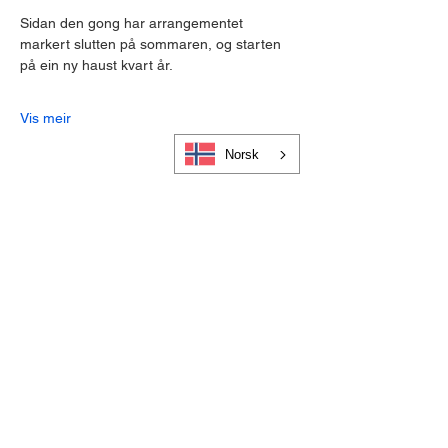
Sidan den gong har arrangementet 
markert slutten på sommaren, og starten 
på ein ny haust kvart år.
Vis meir
Norsk
Cookies og personvern
Bli medlem i Visit Gloppen