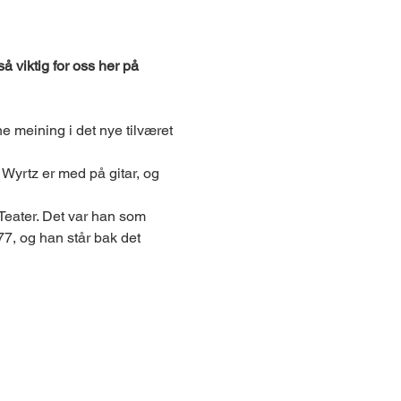
 viktig for oss her på 
e meining i det nye tilværet 
 Wyrtz er med på gitar, og 
 Teater. Det var han som 
77, og han står bak det 