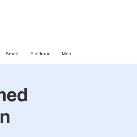
Smak
Fjellturar
Meir..
 med
on