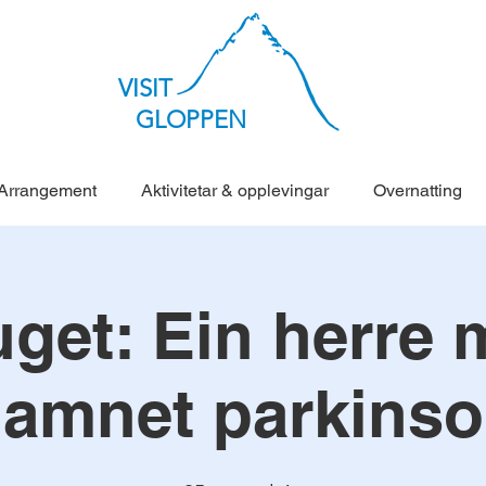
VISIT
GLOPPEN
Arrangement
Aktivitetar & opplevingar
Overnatting
get: Ein herre
amnet parkins