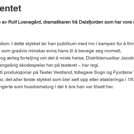
entet
e av Rolf Losnegård, dramatikaren frå Dalsfjorden som har vore så
kdom. I dette stykket tar han publikum med inn i kampen for å finn
d som gradvis minskar evna hans til å bevege seg normalt.
 og ærleg forteljing om det å miste helsa. Distriktsmusikar Jacob
ngeårig skodespelar her på teateret – har regi.
tretti produksjonar på Teater Vestland, tidlegare Sogn og Fjordane
, det aller første stykket som blei sett opp etter etableringa i 19
gerte som husdramaturg i dei ti åra han var tilsett her.