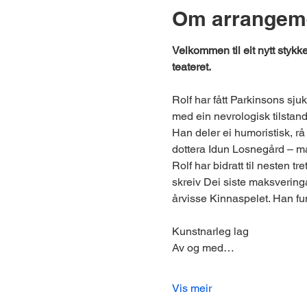
Om arrangem
Velkommen til eit nytt stykk
teateret.
Rolf har fått Parkinsons sju
med ein nevrologisk tilstan
Han deler ei humoristisk, rå
dottera Idun Losnegård – ma
Rolf har bidratt til nesten 
skreiv Dei siste maksveringar
årvisse Kinnaspelet. Han fun
Kunstnarleg lag
Av og med…
Vis meir