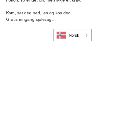
nokon, so er det lov, men ikkje eit krav.
Kom, set deg ned, les og kos deg.
Gratis inngang sjølvsagt.
Norsk
Cookies og personvern
Bli medlem i Visit Gloppen