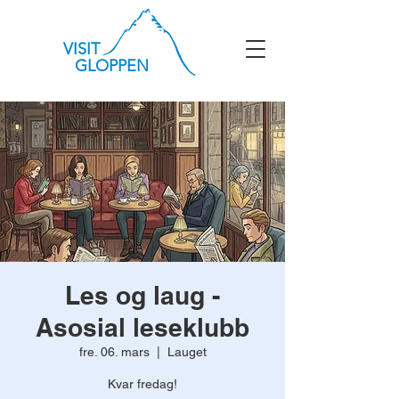
VISIT
GLOPPEN
Les og laug -
Asosial leseklubb
fre. 06. mars
  |  
Lauget
Kvar fredag!