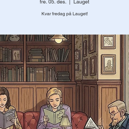
fre. 05. des.
  |  
Lauget
Kvar fredag på Lauget!