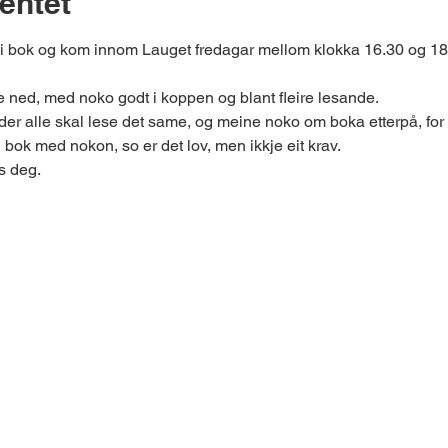
entet
i bok og kom innom Lauget fredagar mellom klokka 16.30 og 18.0
g roe ned, med noko godt i koppen og blant fleire lesande.
 der alle skal lese det same, og meine noko om boka etterpå, for 
 bok med nokon, so er det lov, men ikkje eit krav.
s deg.