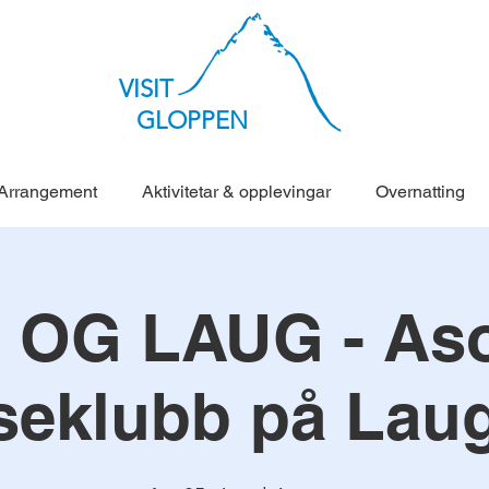
VISIT
GLOPPEN
Arrangement
Aktivitetar & opplevingar
Overnatting
 OG LAUG - Aso
seklubb på Lau