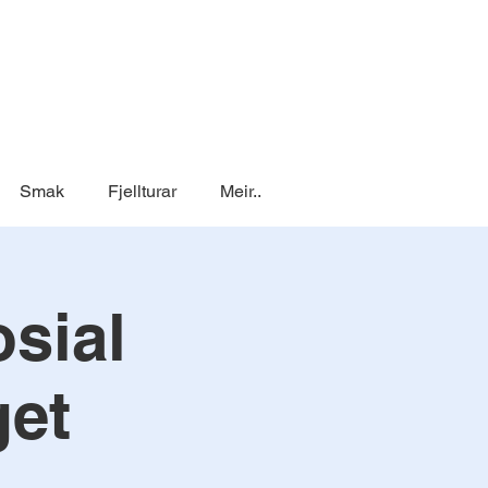
Smak
Fjellturar
Meir..
sial
get