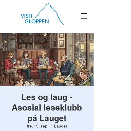
VISIT
GLOPPEN
Les og laug -
Asosial leseklubb
på Lauget
fre. 19. sep.
  |  
Lauget