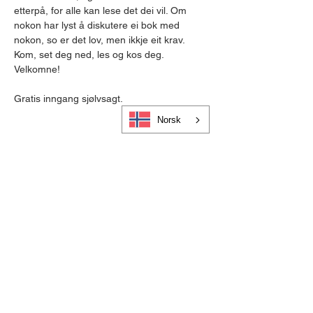
etterpå, for alle kan lese det dei vil. Om 
nokon har lyst å diskutere ei bok med 
nokon, so er det lov, men ikkje eit krav.
Kom, set deg ned, les og kos deg.
Velkomne!
Gratis inngang sjølvsagt.
Norsk
Cookies og personvern
Bli medlem i Visit Gloppen