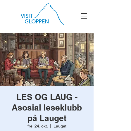
VISIT
GLOPPEN
LES OG LAUG -
Asosial leseklubb
på Lauget
fre. 24. okt.
  |  
Lauget