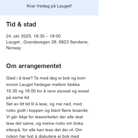
Kvar fredag på Lauget!
Tid & stad
24. okt. 2025, 16:30 – 18:00
Lauget , Grandavegen 28, 6823 Sandane,
Norway
Om arrangementet
Glad i å lese? Ta med deg ei bok og kom 
innom Lauget fredagar mellom klokka 
16.30 og 18.00 for å vere asosial og sosial 
på same tid.
Set av litt tid til å lese, og roe ned, med 
noko godt i koppen og blant fleire lesande.
Vi går ikkje for lesesirkelen der alle skal 
lese det same, og meine noko om boka 
etterpå, for alle kan lese det dei vil. Om 
nokon har lyst å diskutere ei bok med 