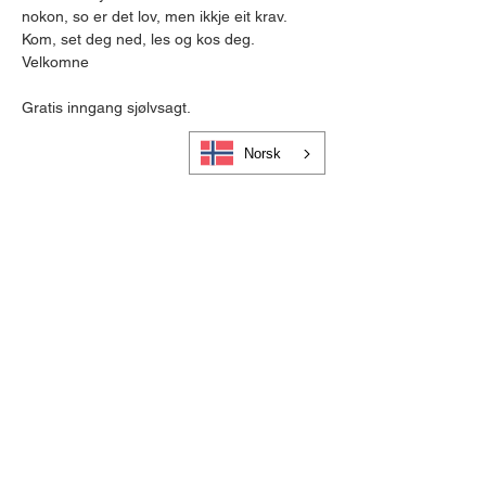
nokon, so er det lov, men ikkje eit krav.
Kom, set deg ned, les og kos deg.
Velkomne
Gratis inngang sjølvsagt.
Norsk
Cookies og personvern
Bli medlem i Visit Gloppen