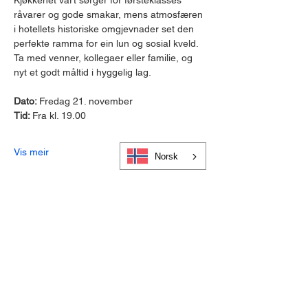
Kjøkkenet vårt sørger for førsteklasses 
råvarer og gode smakar, mens atmosfæren 
i hotellets historiske omgjevnader set den 
perfekte ramma for ein lun og sosial kveld.
Ta med venner, kollegaer eller familie, og 
nyt et godt måltid i hyggelig lag.
Dato: 
Fredag 21. november
Tid: 
Fra kl. 19.00
Vis meir
Norsk