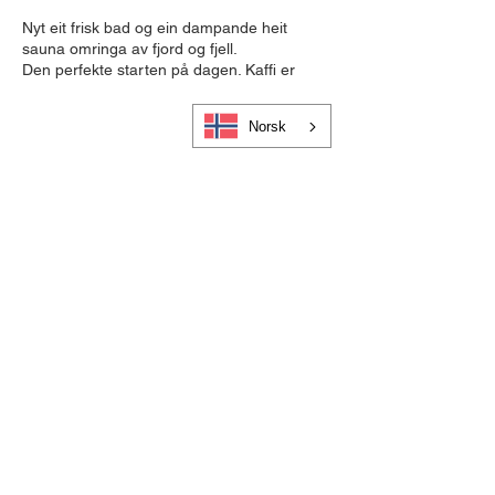
Nyt eit frisk bad og ein dampande heit
sauna omringa av fjord og fjell.
Den perfekte starten på dagen. Kaffi er
inkludert i prisen.
Norsk
BESTILL MORGONSAUNA HER
LES MEIR OM SANDANE FJORDSAUNA
HER
Cookies og personvern
Bli medlem i Visit Gloppen