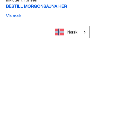
inkludert i prisen.
BESTILL MORGONSAUNA HER
Vis meir
Norsk
Cookies og personvern
Bli medlem i Visit Gloppen