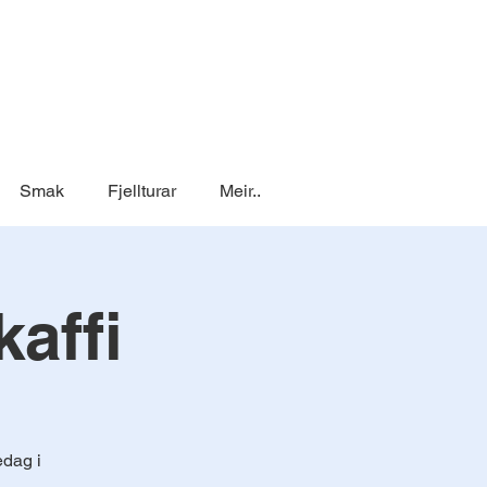
Smak
Fjellturar
Meir..
affi
edag i