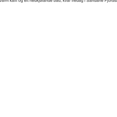
arm kaffi og eit nedkjølande bad, kvar fredag i Sandane Fjord