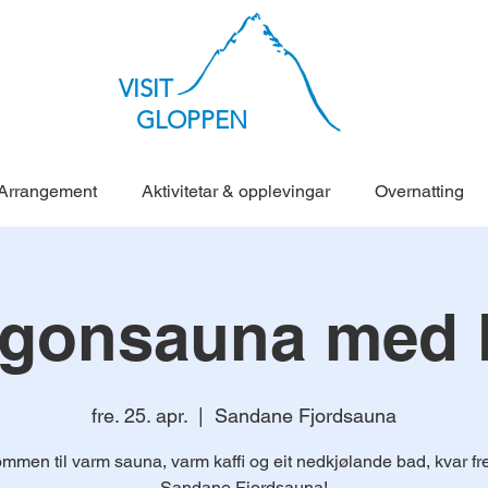
VISIT
GLOPPEN
Arrangement
Aktivitetar & opplevingar
Overnatting
gonsauna med k
fre. 25. apr.
  |  
Sandane Fjordsauna
mmen til varm sauna, varm kaffi og eit nedkjølande bad, kvar fr
Sandane Fjordsauna!