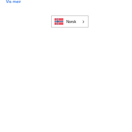
Vis meir
Norsk
Cookies og personvern
Bli medlem i Visit Gloppen