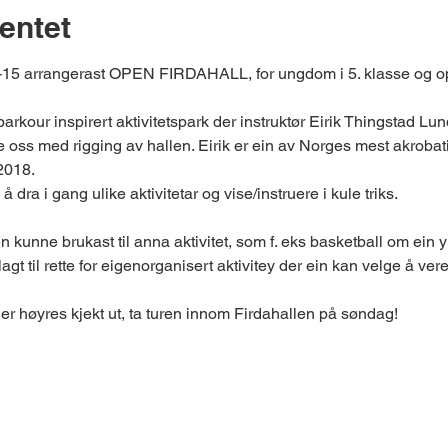
entet
15 arrangerast OPEN FIRDAHALL, for ungdom i 5. klasse og op
n parkour inspirert aktivitetspark der instruktør Eirik Thingstad Lu
 oss med rigging av hallen. Eirik er ein av Norges mest akrobatisk
2018. 
å dra i gang ulike aktivitetar og vise/instruere i kule triks.
en kunne brukast til anna aktivitet, som f. eks basketball om ein y
agt til rette for eigenorganisert aktivitey der ein kan velge å vere
r høyres kjekt ut, ta turen innom Firdahallen på søndag!