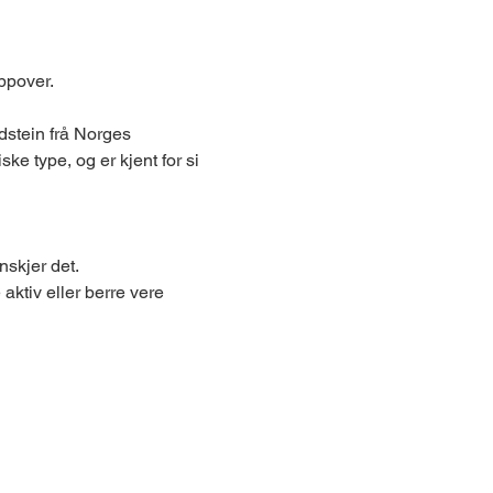
pover. 
ndstein frå Norges 
e type, og er kjent for si 
nskjer det. 
 aktiv eller berre vere 