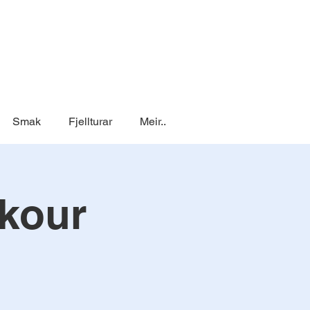
Smak
Fjellturar
Meir..
rkour