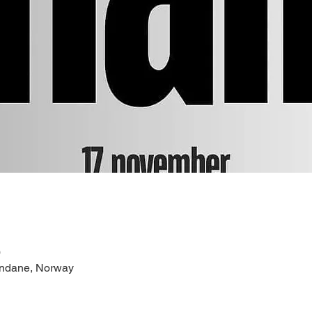
0
andane, Norway