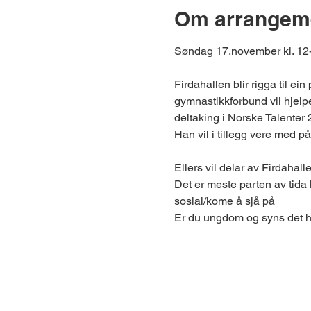
Om arrangem
Søndag 17.november kl. 12-
Firdahallen blir rigga til ei
gymnastikkforbund vil hjelpe
deltaking i Norske Talenter 
Han vil i tillegg vere med på 
Ellers vil delar av Firdahall
Det er meste parten av tida l
sosial/kome å sjå på  
Er du ungdom og syns det he