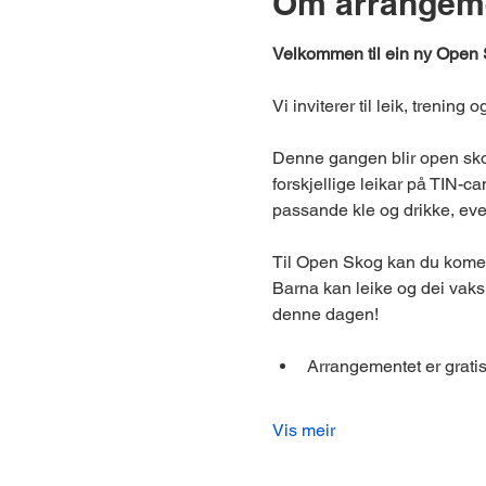
Om arrangem
Velkommen til ein ny Open S
Vi inviterer til leik, trening o
Denne gangen blir open skog
forskjellige leikar på TIN-c
passande kle og drikke, eve
Til Open Skog kan du kome a
Barna kan leike og dei vaksn
denne dagen!
Arrangementet er gratis
Vis meir