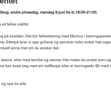
entet
kog, andre pinsedag, mandag 9.juni fra kl.18:00-21:00.
g eit felles måltid.
 på kvelden. Det blir fellestrening med Monica i treningsparken
amp. Etterpå fyrer vi opp grillane og serverer noko enkel mat (ogs
ntuelt anna mat om du ønsker det.
leine, eller med familie og venner. Her møter du andre som også
e kan kose seg med ein kaffikopp eller ei treningsøkt. Bli med 
 og ope for alle