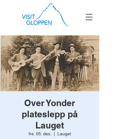
VISIT
GLOPPEN
Over Yonder
plateslepp på
Lauget
fre. 05. des.
  |  
Lauget