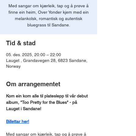
Med sangar om kjærleik, tap og å prøve å
finne ein heim, Over Yonder kjem med ein
melankolsk, romantisk og autentisk
bluegrass til Sandane.
Tid & stad
05. des. 2025, 20:00 – 22:00
Lauget , Grandavegen 28, 6823 Sandane,
Norway
Om arrangementet
Kom ein kom alle til plateslepp til vår debut 
album, "Too Pretty for the Blues" - på 
Lauget i Sandane!
Billettar her!
Med sangar om kjærleik, tap og å prøve å 