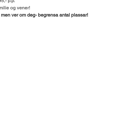
5,- p.p.
milie og vener! 
n ver om deg- begrensa antal plassar! 