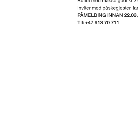
Buffet med masse godt kr 29
Inviter med påskegjester, fa
PÅMELDING INNAN 22.03, me
Tlf: +47 913 70 711