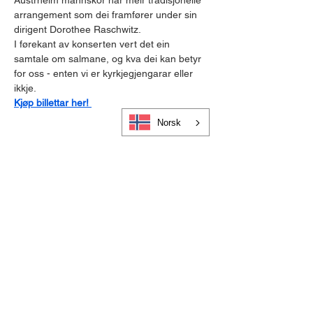
Austrheim mannskor har meir tradisjonelle 
arrangement som dei framfører under sin 
dirigent Dorothee Raschwitz.
I førekant av konserten vert det ein 
samtale om salmane, og kva dei kan betyr 
for oss - enten vi er kyrkjegjengarar eller 
ikkje. 
Kjøp billettar her! 
Norsk
Cookies og personvern