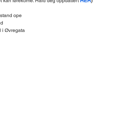
t kan førekome. Hald deg oppdattert 
HER
)
 stand ope
ad
l i Øvregata