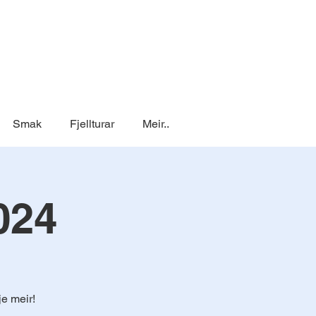
Smak
Fjellturar
Meir..
024
e meir!