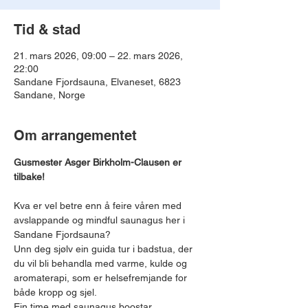
Tid & stad
21. mars 2026, 09:00 – 22. mars 2026,
22:00
Sandane Fjordsauna, Elvaneset, 6823
Sandane, Norge
Om arrangementet
Gusmester Asger Birkholm-Clausen er 
tilbake!
Kva er vel betre enn å feire våren med 
avslappande og mindful saunagus her i 
Sandane Fjordsauna?
Unn deg sjølv ein guida tur i badstua, der 
du vil bli behandla med varme, kulde og 
aromaterapi, som er helsefremjande for 
både kropp og sjel.
Ein time med saunagus boostar 