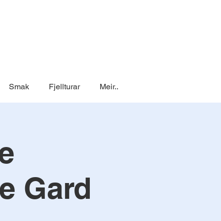
Smak
Fjellturar
Meir..
e
e Gard