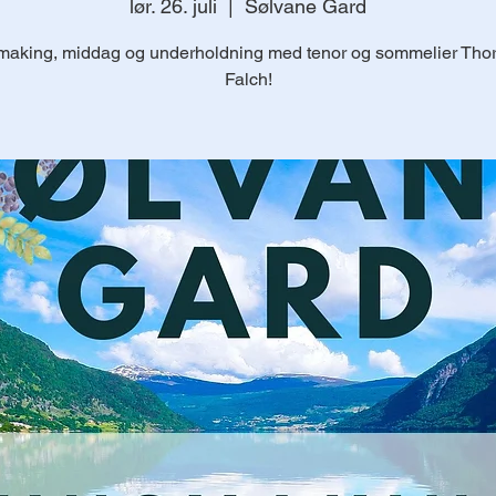
lør. 26. juli
  |  
Sølvane Gard
making, middag og underholdning med tenor og sommelier Thor
Falch!