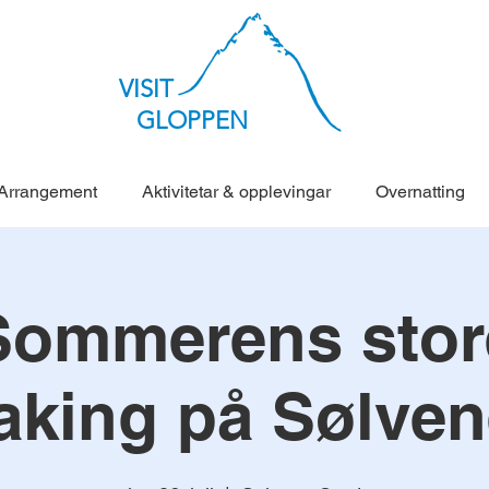
VISIT
GLOPPEN
Arrangement
Aktivitetar & opplevingar
Overnatting
Sommerens stor
aking på Sølven