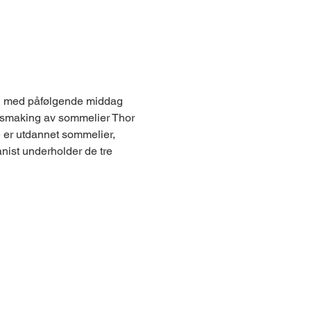
g med påfølgende middag 
nsmaking av sommelier Thor 
e er utdannet sommelier, 
st underholder de tre 