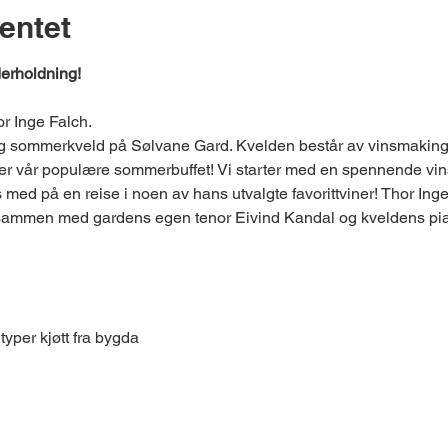
entet
erholdning!
r Inge Falch.
ig sommerkveld på Sølvane Gard. Kvelden består av vinsmakin
rer vår populære sommerbuffet! Vi starter med en spennende vi
s med på en reise i noen av hans utvalgte favorittviner! Thor Ing
mmen med gardens egen tenor Eivind Kandal og kveldens piani
typer kjøtt fra bygda