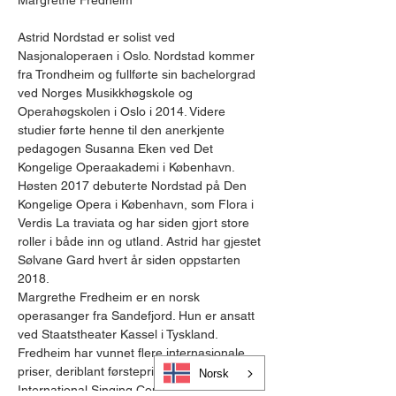
Margrethe Fredheim
Astrid Nordstad er solist ved 
Nasjonaloperaen i Oslo. Nordstad kommer 
fra Trondheim og fullførte sin bachelorgrad 
ved Norges Musikkhøgskole og 
Operahøgskolen i Oslo i 2014. Videre 
studier førte henne til den anerkjente 
pedagogen Susanna Eken ved Det 
Kongelige Operaakademi i København. 
Høsten 2017 debuterte Nordstad på Den 
Kongelige Opera i København, som Flora i 
Verdis La traviata og har siden gjort store 
roller i både inn og utland. Astrid har gjestet 
Sølvane Gard hvert år siden oppstarten 
2018.
Margrethe Fredheim er en norsk 
operasanger fra Sandefjord. Hun er ansatt 
ved Staatstheater Kassel i Tyskland. 
Fredheim har vunnet flere internasjonale 
priser, deriblant førstepris i Lauritz Melchior 
Norsk
International Singing Competition i 2020…