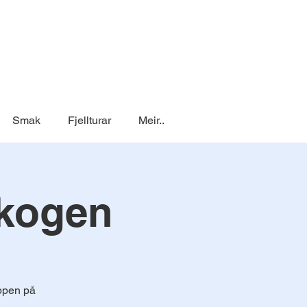
Smak
Fjellturar
Meir..
skogen
oppen på