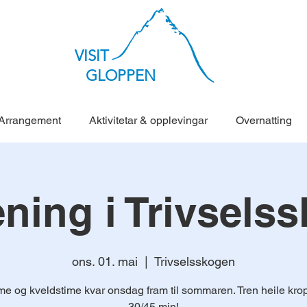
VISIT
GLOPPEN
Arrangement
Aktivitetar & opplevingar
Overnatting
ening i Trivsels
ons. 01. mai
  |  
Trivselsskogen
me og kveldstime kvar onsdag fram til sommaren. Tren heile kr
30/45 min!