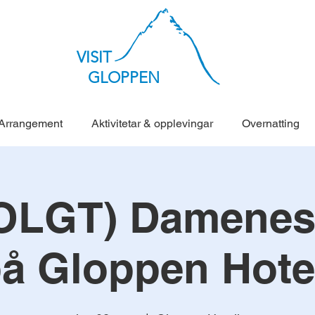
VISIT
GLOPPEN
Arrangement
Aktivitetar & opplevingar
Overnatting
OLGT) Damenes 
å Gloppen Hote