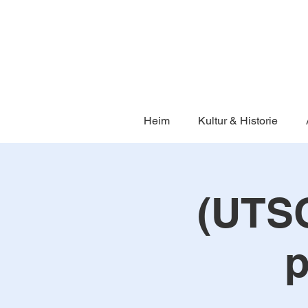
Heim
Kultur & Historie
(UTS
p