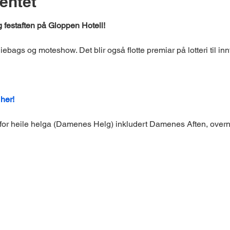
entet
ig festaften på Gloppen Hotell!
diebags og moteshow. Det blir også flotte premiar på lotteri til innt
her! 
 for heile helga (Damenes Helg) inkludert Damenes Aften, overnat