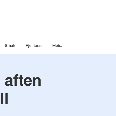
Smak
Fjellturar
Meir..
aften
ll