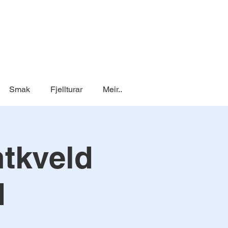
Smak
Fjellturar
Meir..
tkveld
d