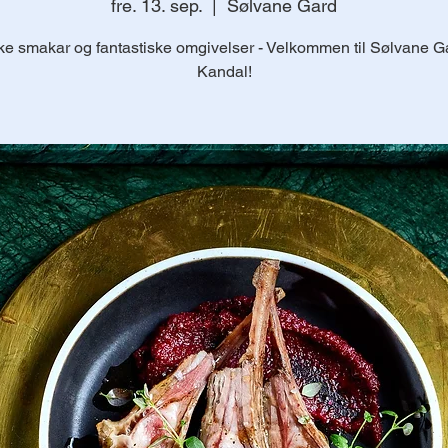
fre. 13. sep.
  |  
Sølvane Gard
ke smakar og fantastiske omgivelser - Velkommen til Sølvane Ga
Kandal!