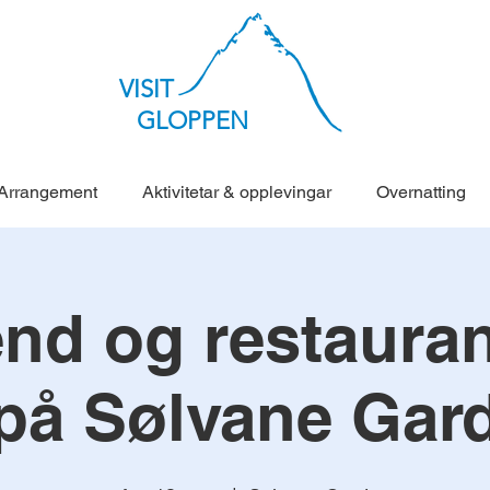
VISIT
GLOPPEN
Arrangement
Aktivitetar & opplevingar
Overnatting
nd og restauran
på Sølvane Gar