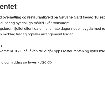
entet
overnatting og restaurantkveld på Sølvane Gard fredag 13.sept
uiter og nyt deilige måltid i vår restaurant.
sturer i fjellet eller i dalen, eller late dager nede i bygda med r
 kun middag fredag og/eller arrangement lørdag.
s:

nkomst kl 1830 på låven før vi går opp i restauranten og nyter mi
ng og middag på låven
 (utsolgt)