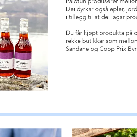
Påldtun produserer mellom
Dei dyrkar også epler, jo
i tillegg til at dei lagar p
Du får kjøpt produkta på de
rekke butikkar som mell
Sandane og Coop Prix Byr