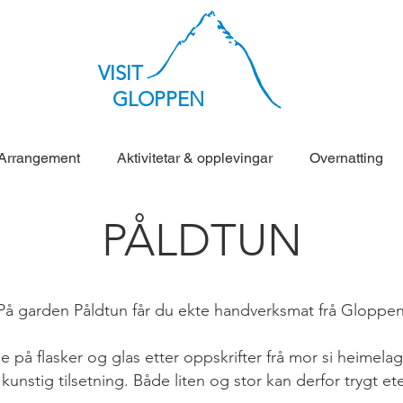
VISIT
GLOPPEN
Arrangement
Aktivitetar & opplevingar
Overnatting
PÅLDTUN
å garden Påldtun får du ekte handverksmat frå Gloppe
å flasker og glas etter oppskrifter frå mor si heimelaga 
unstig tilsetning. Både liten og stor kan derfor trygt ete