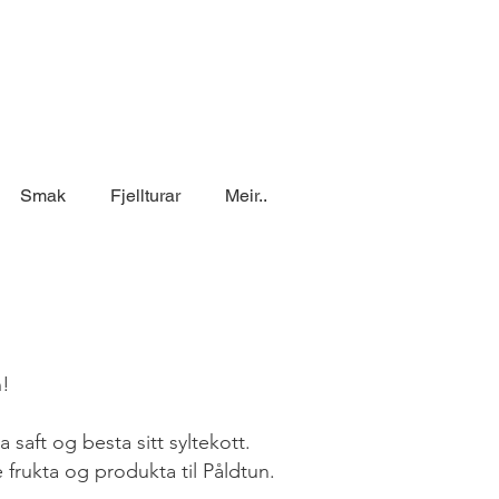
Smak
Fjellturar
Meir..
n!
saft og besta sitt syltekott.
 frukta og produkta til Påldtun.