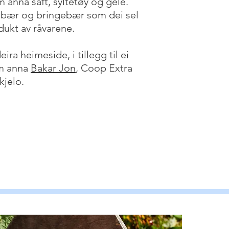
 anna saft, syltetøy og gele.
rdbær og bringebær som dei sel
rodukt av råvarene.
ira heimeside, i tillegg til ei
om anna
Bakar Jon
, Coop Extra
kjelo.