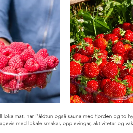
ull lokalmat, har Påldtun også sauna med fjorden og to hyt
agevis
med lokale smakar, opplevingar, aktivitetar og vak