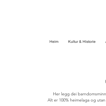
Heim
Kultur & Historie
P
Her legg dei barndomsminne p
Alt er 100% heimelaga og utan k