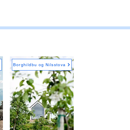
Borghildbu og Nilsstova